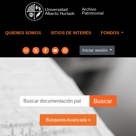
Skip to main content
QUIENES SOMOS
SITIOS DE INTERÉS
FONDOS
Iniciar sesión
Buscar
Búsqueda Avanzada »