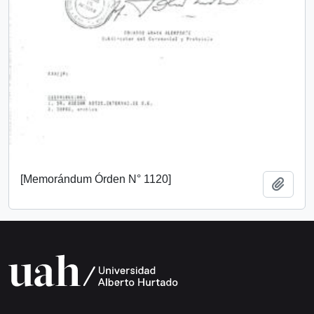
[Memorándum Órden N° 1120]
Añadi