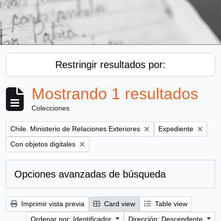
Restringir resultados por:
Mostrando 1 resultados
Colecciones
Remove filter:
Remove filter:
Chile. Ministerio de Relaciones Exteriores
Expediente
Remove filter:
Con objetos digitales
Opciones avanzadas de búsqueda
Imprimir vista previa
Card view
Table view
Ordenar por: Identificador
Dirección: Descendente