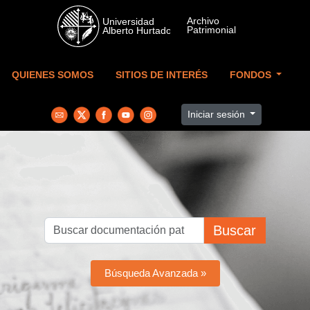
Skip to main content
QUIENES SOMOS
SITIOS DE INTERÉS
FONDOS
Iniciar sesión
Buscar
Búsqueda Avanzada »