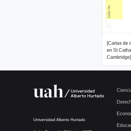
[Cartas de 
en St Catha
Cambridge]
Cienci
Derec
Econo
Universidad Alberto Hurtado
Educa