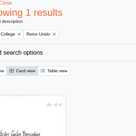
Close
wing 1 results
l description
Remove filter:
 College
Reino Unido
 search options
ew
Card view
Table view