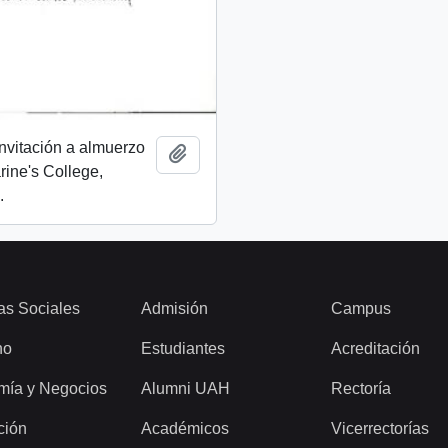
invitación a almuerzo
Add to clipboard
rine's College,
.
as Sociales
Admisión
Campus
ho
Estudiantes
Acreditación
mía y Negocios
Alumni UAH
Rectoría
ción
Académicos
Vicerrectorías