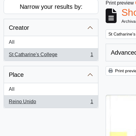
Print preview
Narrow your results by:
Sho
Archiva
Creator
Remove filter:
St Catharine's
All
Advanced
St Catharine's College
1
, 1 results
Print previ
Place
All
Reino Unido
1
, 1 results