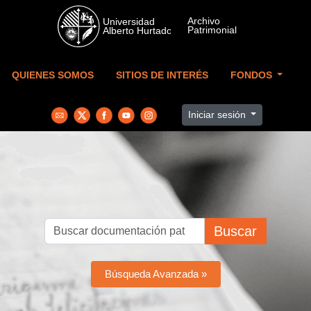
Skip to main content
QUIENES SOMOS
SITIOS DE INTERÉS
FONDOS
Iniciar sesión
Buscar
Búsqueda Avanzada »