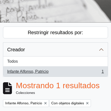
Restringir resultados por:
Creador
Todos
Infante Alfonso, Patricio
1
, 1 resultados
Mostrando 1 resultados
Colecciones
Remove filter:
Remove filter:
Infante Alfonso, Patricio
Con objetos digitales