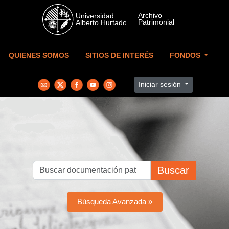
Skip to main content
QUIENES SOMOS
SITIOS DE INTERÉS
FONDOS
Iniciar sesión
Buscar
Búsqueda Avanzada »