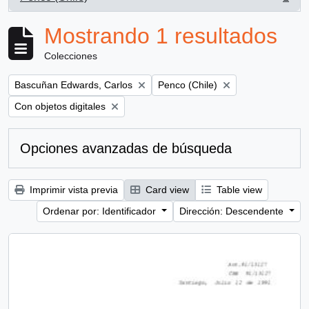
, 1 resultados
Mostrando 1 resultados
Colecciones
Remove filter:
Remove filter:
Bascuñan Edwards, Carlos
Penco (Chile)
Remove filter:
Con objetos digitales
Opciones avanzadas de búsqueda
Imprimir vista previa
Card view
Table view
Ordenar por: Identificador
Dirección: Descendente