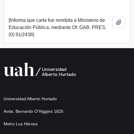
[Informa que carta fue remitida a Ministerio de
Añadi
Educación Pública, mediante Of. GAB. PRES.
(0) 91/2438]
Universidad Alberto Hurtado
Avda. Bernardo O’Higgins 1825
Metro Los Héroes