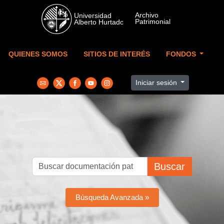
Skip to main content
QUIENES SOMOS
SITIOS DE INTERÉS
FONDOS
Iniciar sesión
Buscar
Búsqueda Avanzada »