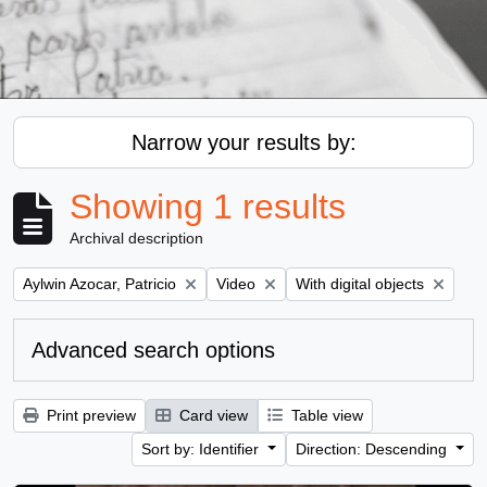
Narrow your results by:
Showing 1 results
Archival description
Remove filter:
Remove filter:
Remove filter:
Aylwin Azocar, Patricio
Video
With digital objects
Advanced search options
Print preview
Card view
Table view
Sort by: Identifier
Direction: Descending