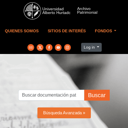
Skip to main content
QUIENES SOMOS
SITIOS DE INTERÉS
FONDOS
Log in
Buscar
Búsqueda Avanzada »