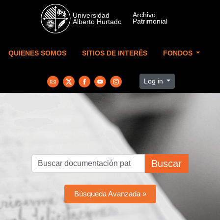
Skip to main content
QUIENES SOMOS
SITIOS DE INTERÉS
FONDOS
Log in
Buscar
Búsqueda Avanzada »