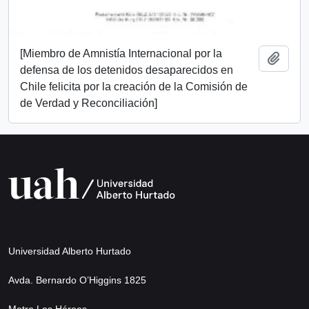
[Miembro de Amnistía Internacional por la
Add t
defensa de los detenidos desaparecidos en
Chile felicita por la creación de la Comisión de
de Verdad y Reconciliación]
Universidad Alberto Hurtado
Avda. Bernardo O’Higgins 1825
Metro Los Héroes