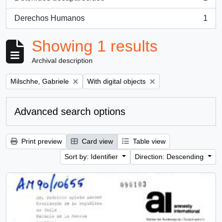
, 1 results
Derechos Humanos
1
, 1 results
Showing 1 results
Archival description
Remove filter:
Remove filter:
Milschhe, Gabriele
With digital objects
Advanced search options
Print preview
Card view
Table view
Sort by: Identifier
Direction: Descending