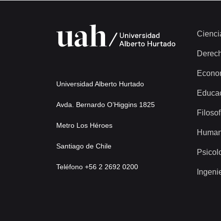
Cienci
Derec
Econo
Universidad Alberto Hurtado
Educa
Avda. Bernardo O’Higgins 1825
Filosof
Metro Los Héroes
Human
Santiago de Chile
Psicol
Teléfono +56 2 2692 0200
Ingeni