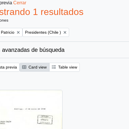
 previa
Cerrar
trando 1 resultados
iones
Remove filter:
 Patricio
Presidentes (Chile )
 avanzadas de búsqueda
sta previa
Card view
Table view