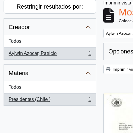
Imprimir vista
Restringir resultados por:
Mos
Colecc
Creador
Remove filter:
Aylwin Azocar,
Todos
Opciones
Aylwin Azocar, Patricio
1
, 1 resultados
Imprimir vi
Materia
Todos
Presidentes (Chile )
1
, 1 resultados