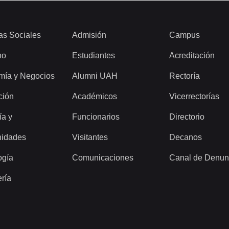
as Sociales
Admisión
Campus
ho
Estudiantes
Acreditación
mía y Negocios
Alumni UAH
Rectoría
ción
Académicos
Vicerrectorías
ía y
Funcionarios
Directorio
idades
Visitantes
Decanos
ogía
Comunicaciones
Canal de Denun
ería