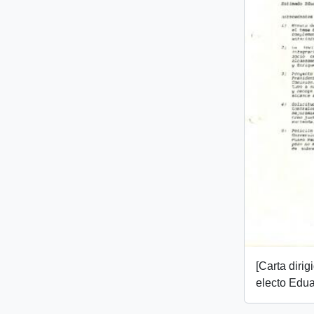
[Carta dirig
electo Edua