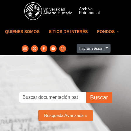
Skip to main content
QUIENES SOMOS
SITIOS DE INTERÉS
FONDOS
Iniciar sesión
Buscar
Búsqueda Avanzada »