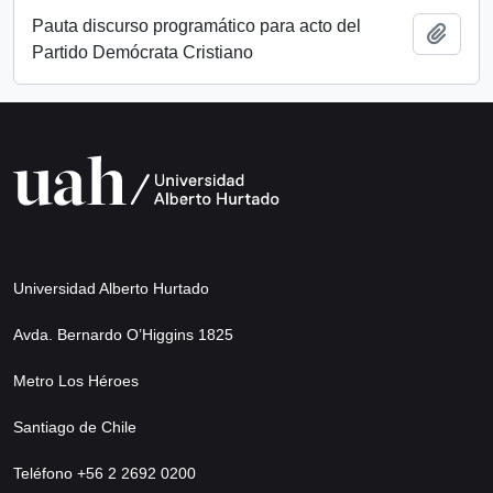
Pauta discurso programático para acto del
Añadi
Partido Demócrata Cristiano
Universidad Alberto Hurtado
Avda. Bernardo O’Higgins 1825
Metro Los Héroes
Santiago de Chile
Teléfono +56 2 2692 0200