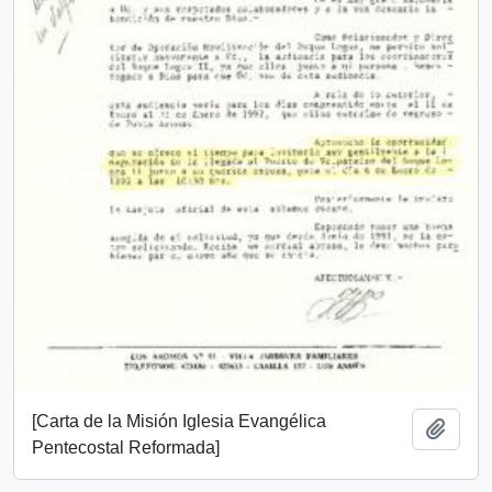
[Carta de la Misión Iglesia Evangélica
Add t
Pentecostal Reformada]