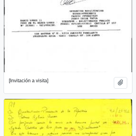
[Invitación a visita]
Add t