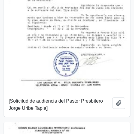
[Solicitud de audiencia del Pastor Presbítero
Add t
Jorge Uribe Tapia]