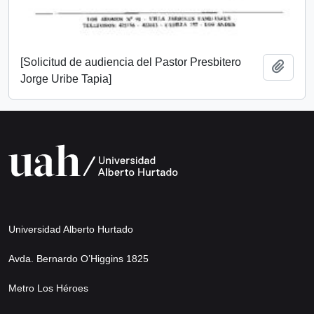
[Solicitud de audiencia del Pastor Presbitero
Add t
Jorge Uribe Tapia]
Universidad Alberto Hurtado
Avda. Bernardo O’Higgins 1825
Metro Los Héroes