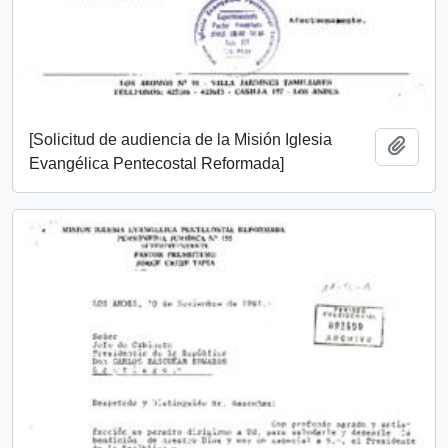
[Solicitud de audiencia de la Misión Iglesia
Add t
Evangélica Pentecostal Reformada]