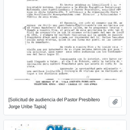
[Solicitud de audiencia del Pastor Presbítero
Add t
Jorge Uribe Tapia]