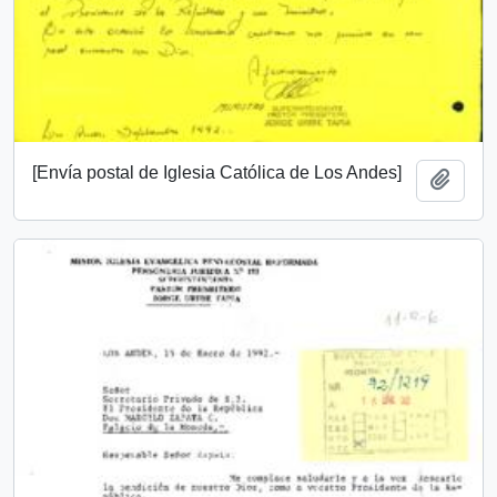
[Envía postal de Iglesia Católica de Los Andes]
Add t