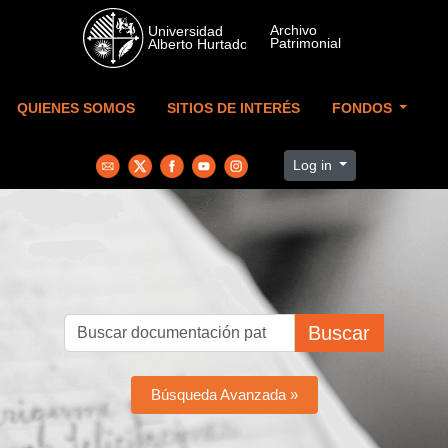
Skip to main content
QUIENES SOMOS
SITIOS DE INTERÉS
FONDOS
Log in
Buscar
Búsqueda Avanzada »