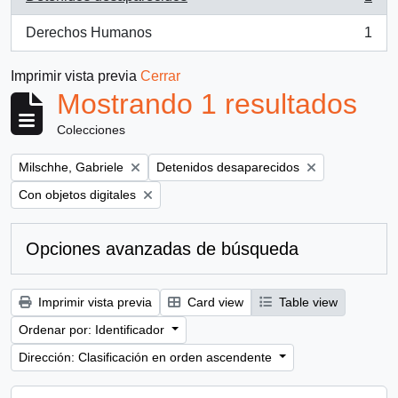
, 1 resultados
Derechos Humanos
1
, 1 resultados
Imprimir vista previa
Cerrar
Mostrando 1 resultados
Colecciones
Remove filter:
Remove filter:
Milschhe, Gabriele
Detenidos desaparecidos
Remove filter:
Con objetos digitales
Opciones avanzadas de búsqueda
Imprimir vista previa
Card view
Table view
Ordenar por: Identificador
Dirección: Clasificación en orden ascendente