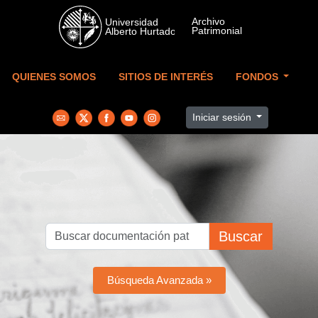
Skip to main content
QUIENES SOMOS
SITIOS DE INTERÉS
FONDOS
Iniciar sesión
Buscar
Búsqueda Avanzada »