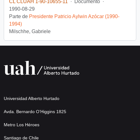
CL CLUAH 1-90-10655-11
·
Documento
·
1990-08-29
Parte de
Presidente Patricio Aylwin Azócar (1990-
1994)
Milschhe, Gabriele
Universidad Alberto Hurtado
Avda. Bernardo O’Higgins 1825
Metro Los Héroes
Santiago de Chile