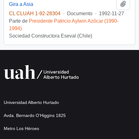
Añadi
Gira a Asia
CL CLUAH 1-92-28304
·
Documento
·
1992-11-27
Parte de
Presidente Patricio Aylwin Azócar (1990-
1994)
Sociedad Constructora Eseval (Chile)
Universidad Alberto Hurtado
Avda. Bernardo O’Higgins 1825
Metro Los Héroes