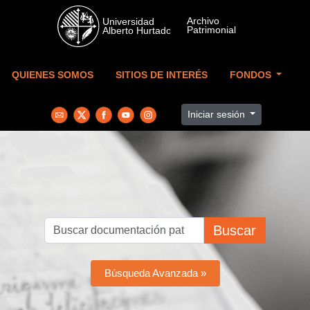
Skip to main content
QUIENES SOMOS
SITIOS DE INTERÉS
FONDOS
Iniciar sesión
Buscar
Búsqueda Avanzada »