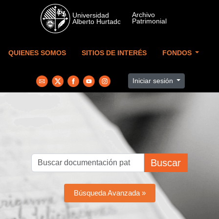
Skip to main content
QUIENES SOMOS
SITIOS DE INTERÉS
FONDOS
Iniciar sesión
Buscar
Búsqueda Avanzada »