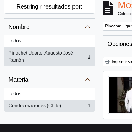
Mos
Restringir resultados por:
Colecc
Remove filter:
Nombre
Pinochet Ugar
Todos
Opciones
Pinochet Ugarte, Augusto José
1
, 1 resultados
Ramón
Imprimir vi
Materia
Todos
Condecoraciones (Chile)
1
, 1 resultados