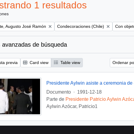
trando 1 resultados
iones
Remove filter:
Remove fil
te, Augusto José Ramón
Condecoraciones (Chile)
Con objeto
 avanzadas de búsqueda
sta previa
Card view
Table view
Ordenar por
Documento
·
1991-12-18
Parte de
Presidente Patricio Aylwin Azóc
Aylwin Azócar, Patricio1