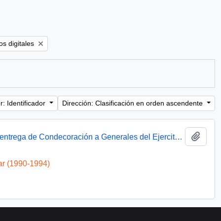
ter:
s digitales
: Identificador
Dirección: Clasificación en orden ascendente
Añadi
Presidente Aylwin asiste a ceremonia de entrega de Condecoración a Generales del Ejercito : video
ar (1990-1994)