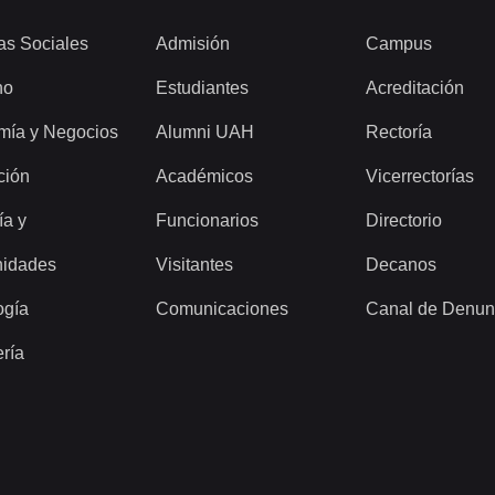
as Sociales
Admisión
Campus
ho
Estudiantes
Acreditación
mía y Negocios
Alumni UAH
Rectoría
ción
Académicos
Vicerrectorías
ía y
Funcionarios
Directorio
idades
Visitantes
Decanos
ogía
Comunicaciones
Canal de Denun
ería