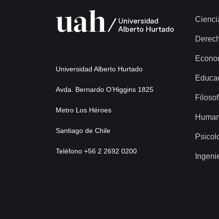
Cienci
Derec
Econo
Universidad Alberto Hurtado
Educa
Avda. Bernardo O’Higgins 1825
Filosof
Metro Los Héroes
Human
Santiago de Chile
Psicol
Teléfono +56 2 2692 0200
Ingeni