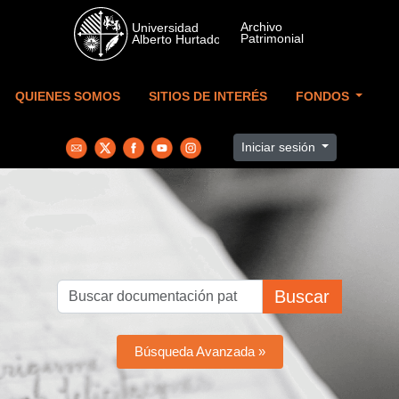
Skip to main content
QUIENES SOMOS
SITIOS DE INTERÉS
FONDOS
Iniciar sesión
Buscar
Búsqueda Avanzada »