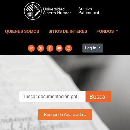
Skip to main content
QUIENES SOMOS
SITIOS DE INTERÉS
FONDOS
Log in
Buscar
Búsqueda Avanzada »