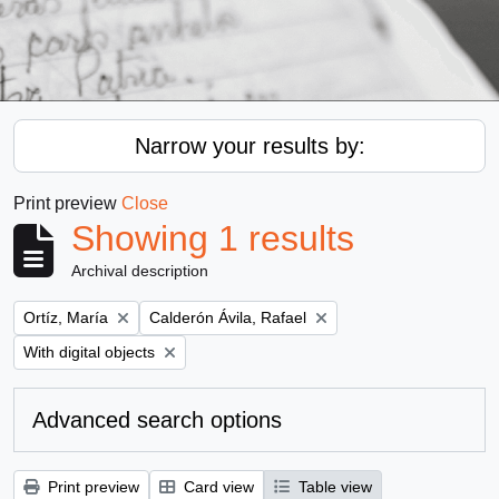
Narrow your results by:
Print preview
Close
Showing 1 results
Archival description
Remove filter:
Remove filter:
Ortíz, María
Calderón Ávila, Rafael
Remove filter:
With digital objects
Advanced search options
Print preview
Card view
Table view