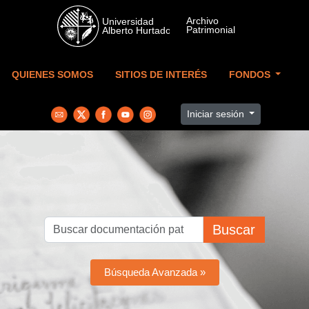
Skip to main content
QUIENES SOMOS
SITIOS DE INTERÉS
FONDOS
Iniciar sesión
Buscar
Búsqueda Avanzada »