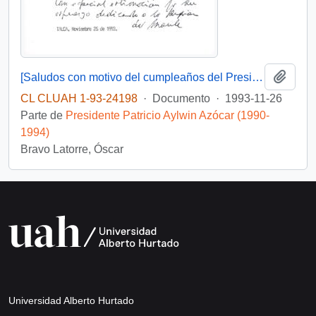
Añadi
[Saludos con motivo del cumpleaños del Presidente]
CL CLUAH 1-93-24198
·
Documento
·
1993-11-26
Parte de
Presidente Patricio Aylwin Azócar (1990-
1994)
Bravo Latorre, Óscar
Universidad Alberto Hurtado