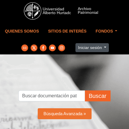
Skip to main content
QUIENES SOMOS
SITIOS DE INTERÉS
FONDOS
Iniciar sesión
Buscar
Búsqueda Avanzada »