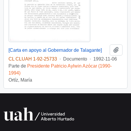
Añadi
[Carta en apoyo al Gobernador de Talagante]
CL CLUAH 1-92-25733
·
Documento
·
1992-11-06
Parte de
Presidente Patricio Aylwin Azócar (1990-
1994)
Ortíz, María