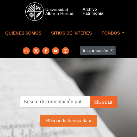
Skip to main content
QUIENES SOMOS
SITIOS DE INTERÉS
FONDOS
Iniciar sesión
Buscar
Búsqueda Avanzada »