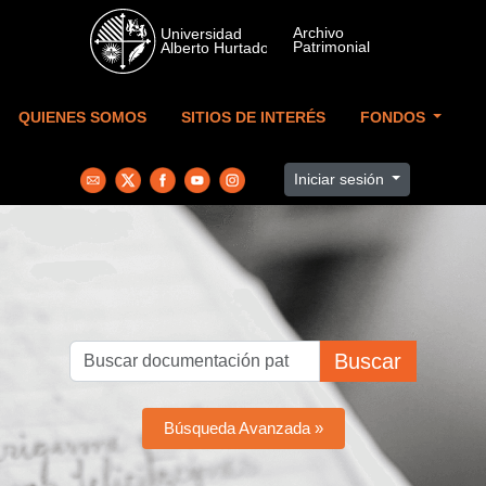
Skip to main content
QUIENES SOMOS
SITIOS DE INTERÉS
FONDOS
Iniciar sesión
Buscar
Búsqueda Avanzada »