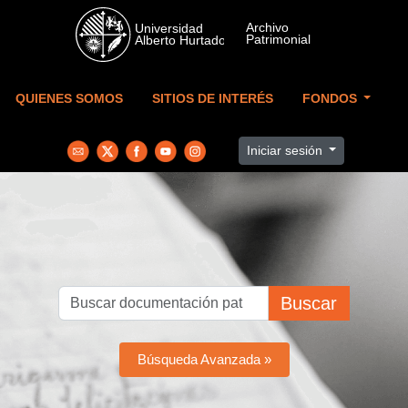
Skip to main content
QUIENES SOMOS
SITIOS DE INTERÉS
FONDOS
Iniciar sesión
Buscar
Búsqueda Avanzada »