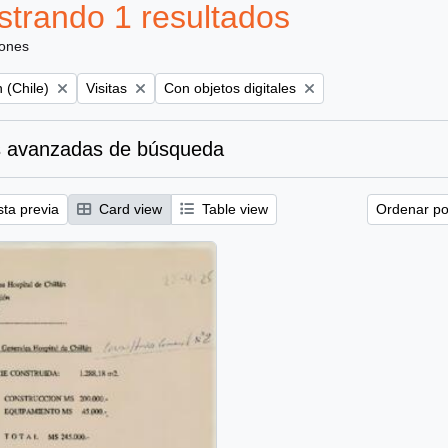
trando 1 resultados
iones
Remove filter:
Remove filter:
 (Chile)
Visitas
Con objetos digitales
 avanzadas de búsqueda
sta previa
Card view
Table view
Ordenar por