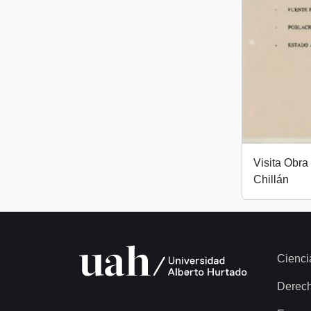
Visita Obra
Chillán
Cienci
Derec