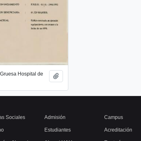
 Gruesa Hospital de
Añadir al portapapeles
as Sociales
Admisión
Campus
ho
Estudiantes
Acreditación