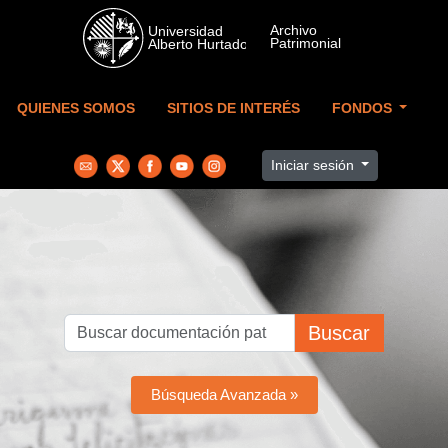
Skip to main content
QUIENES SOMOS
SITIOS DE INTERÉS
FONDOS
Iniciar sesión
Buscar
Búsqueda Avanzada »