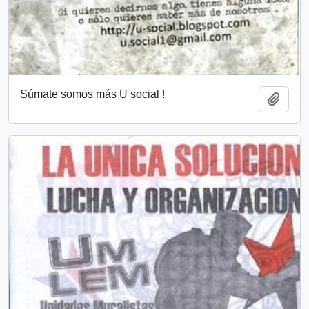
Súmate somos más U social !
Add t