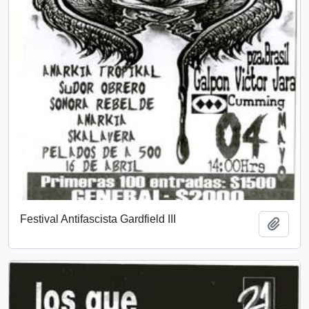
Festival Antifascista Gardfield III
Add t