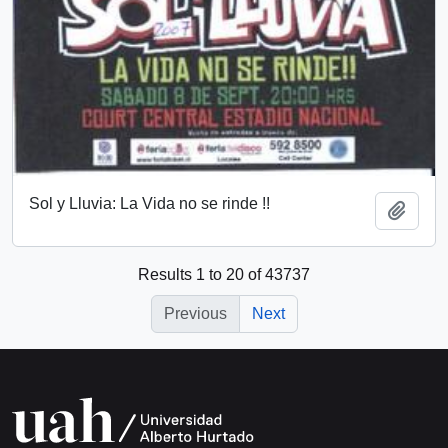
Sol y Lluvia: La Vida no se rinde !!
Add t
Results 1 to 20 of 43737
Previous
Next