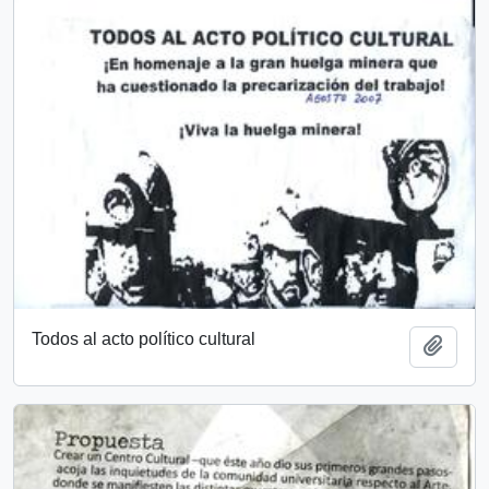
Todos al acto político cultural
Add t