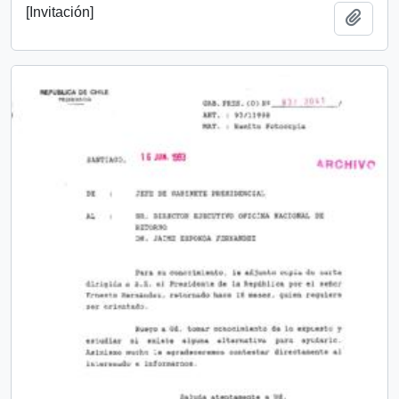
[Invitación]
Add t