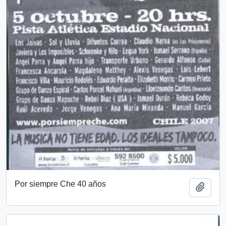
Por siempre Che 40 años
Add t