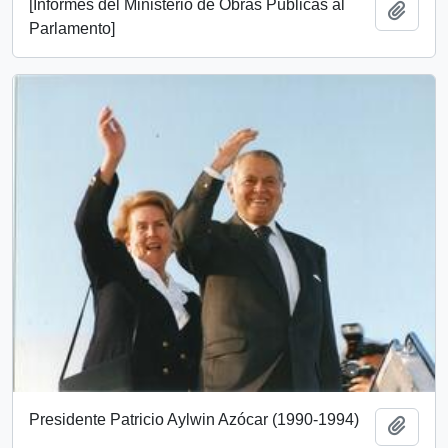
[Informes del Ministerio de Obras Públicas al
Add t
Parlamento]
Presidente Patricio Aylwin Azócar (1990-1994)
Add t