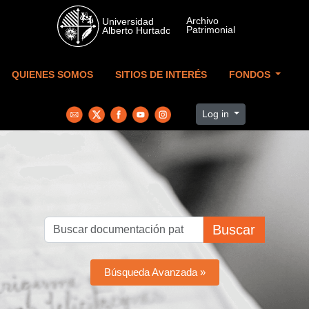
Skip to main content
QUIENES SOMOS
SITIOS DE INTERÉS
FONDOS
Log in
Buscar
Búsqueda Avanzada »