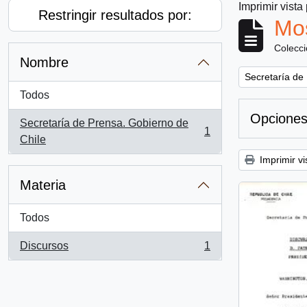
Imprimir vista
Restringir resultados por:
Mos
Colecc
Nombre
Remove filter:
Secretaría de
Todos
Opciones
Secretaría de Prensa. Gobierno de
1
, 1 resultados
Chile
Imprimir vi
Materia
Todos
Discursos
1
, 1 resultados