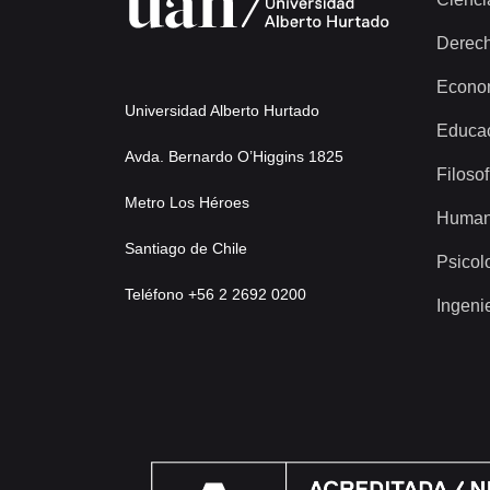
Derec
Econo
Universidad Alberto Hurtado
Educa
Avda. Bernardo O’Higgins 1825
Filosof
Metro Los Héroes
Human
Santiago de Chile
Psicol
Teléfono +56 2 2692 0200
Ingeni