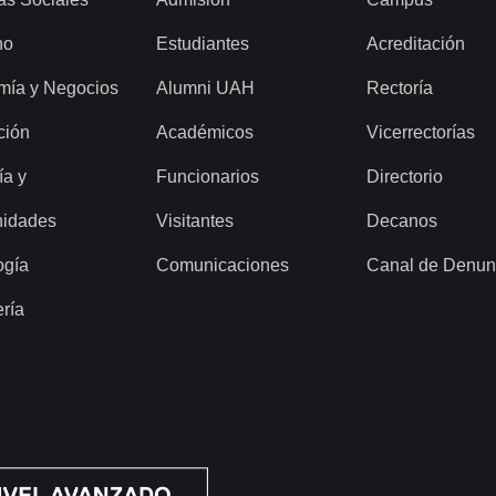
ho
Estudiantes
Acreditación
mía y Negocios
Alumni UAH
Rectoría
ción
Académicos
Vicerrectorías
ía y
Funcionarios
Directorio
idades
Visitantes
Decanos
ogía
Comunicaciones
Canal de Denun
ería