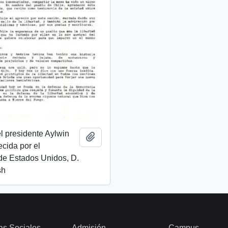
l presidente Aylwin
Añadir al portapapeles
ecida por el
de Estados Unidos, D.
sh
as Sociales
Admisión
Campus