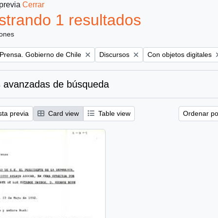
 previa
Cerrar
trando 1 resultados
iones
Remove filter:
Remove filter:
 Prensa. Gobierno de Chile
Discursos
Con objetos digitales
 avanzadas de búsqueda
sta previa
Card view
Table view
Ordenar por