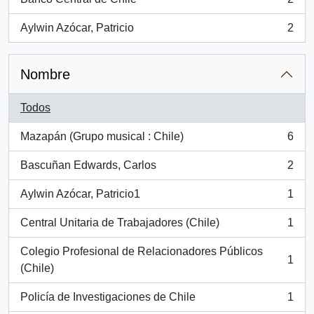
, 2 resultados
Aylwin Azócar, Patricio
2
, 2 resultados
Nombre
Todos
Mazapán (Grupo musical : Chile)
6
, 6 resultados
Bascuñan Edwards, Carlos
2
, 2 resultados
Aylwin Azócar, Patricio1
1
, 1 resultados
Central Unitaria de Trabajadores (Chile)
1
, 1 resultados
Colegio Profesional de Relacionadores Públicos
1
, 1 resultados
(Chile)
Policía de Investigaciones de Chile
1
, 1 resultados