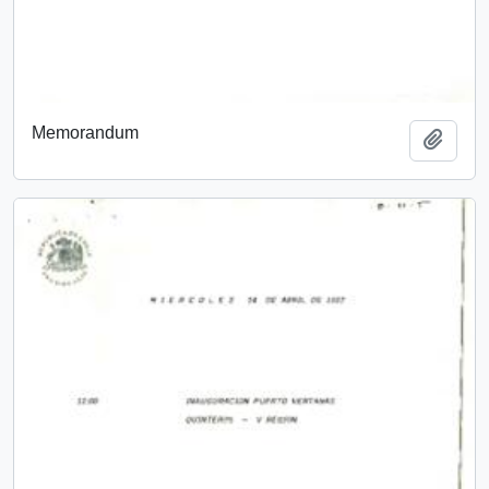
Memorandum
Añadi