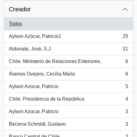
Creador
Todos
Aylwin Azócar, Patricio1
25
, 25 resultados
Aldunate, José, S.J
21
, 21 resultados
Chile. Ministerio de Relaciones Exteriores.
6
, 6 resultados
Álamos Ovejero, Cecilia María
6
, 6 resultados
Aylwin Azocar, Patricio
5
, 5 resultados
Chile. Presidencia de la República
4
, 4 resultados
Aylwin Azocar, Patricio
3
, 3 resultados
Becerra-Schmidt, Gustavo
3
, 3 resultados
Banco Central de Chile
2