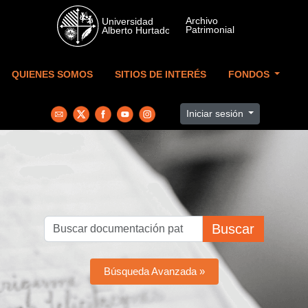
Skip to main content
QUIENES SOMOS
SITIOS DE INTERÉS
FONDOS
Iniciar sesión
Buscar
Búsqueda Avanzada »