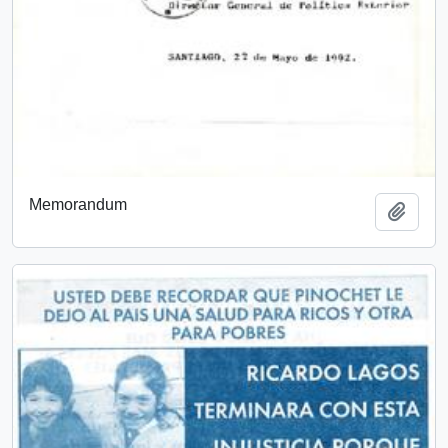
Memorandum
Añadi