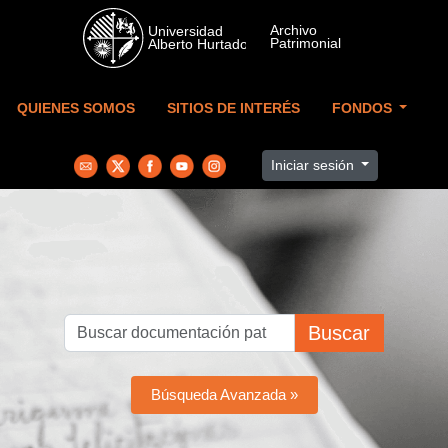
Skip to main content
QUIENES SOMOS
SITIOS DE INTERÉS
FONDOS
Iniciar sesión
Buscar
Búsqueda Avanzada »