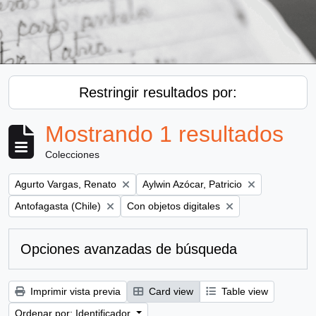
Restringir resultados por:
Mostrando 1 resultados
Colecciones
Remove filter:
Remove filter:
Agurto Vargas, Renato
Aylwin Azócar, Patricio
Remove filter:
Remove filter:
Antofagasta (Chile)
Con objetos digitales
Opciones avanzadas de búsqueda
Imprimir vista previa
Card view
Table view
Ordenar por: Identificador