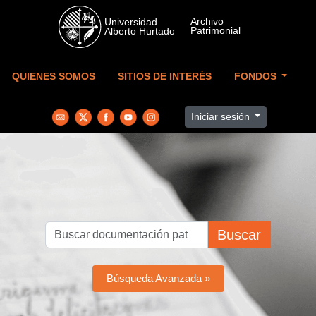
Skip to main content
QUIENES SOMOS
SITIOS DE INTERÉS
FONDOS
Iniciar sesión
Buscar
Búsqueda Avanzada »