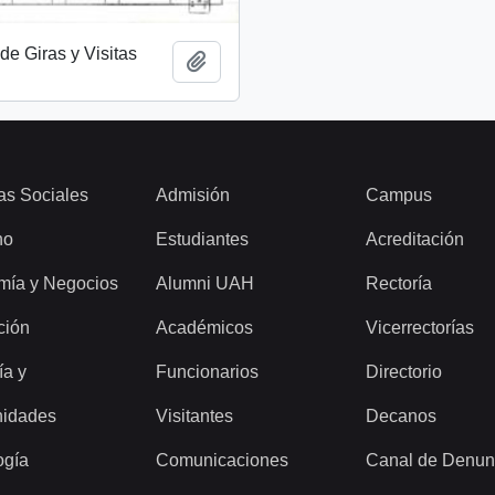
de Giras y Visitas
Añadir al portapapeles
as Sociales
Admisión
Campus
ho
Estudiantes
Acreditación
mía y Negocios
Alumni UAH
Rectoría
ción
Académicos
Vicerrectorías
ía y
Funcionarios
Directorio
idades
Visitantes
Decanos
ogía
Comunicaciones
Canal de Denun