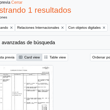
 previa
Cerrar
trando 1 resultados
iones
Remove filter:
Remove filter:
nando
Relaciones Internacionales
Con objetos digitales
 avanzadas de búsqueda
sta previa
Card view
Table view
Ordenar por