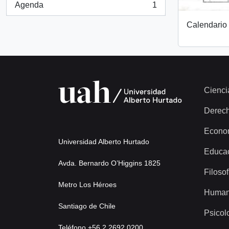
Agenda
1
, 1 resultados
Calendario 
Cienci
Derec
Econo
Universidad Alberto Hurtado
Educa
Avda. Bernardo O’Higgins 1825
Filosof
Metro Los Héroes
Human
Santiago de Chile
Psicol
Teléfono +56 2 2692 0200