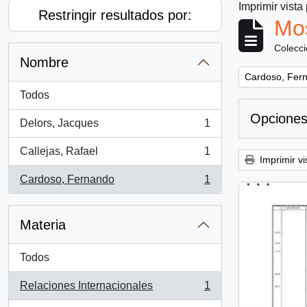
Imprimir vista
Restringir resultados por:
Mos
Colecc
Nombre
Remove filter:
Cardoso, Fer
Todos
Opciones
Delors, Jacques
1
, 1 resultados
Callejas, Rafael
1
, 1 resultados
Imprimir vi
Cardoso, Fernando
1
, 1 resultados
Materia
Todos
Relaciones Internacionales
1
, 1 resultados