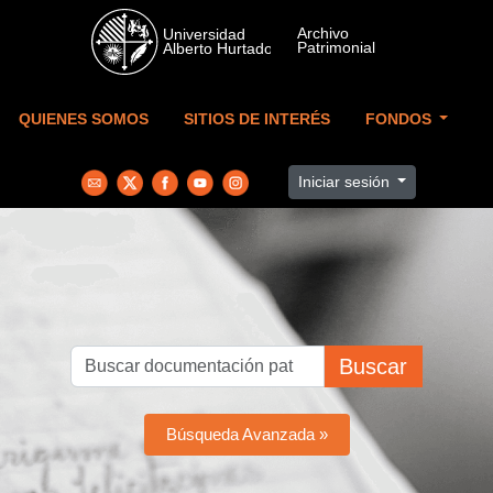
Skip to main content
QUIENES SOMOS
SITIOS DE INTERÉS
FONDOS
Iniciar sesión
Buscar
Búsqueda Avanzada »