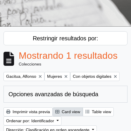
Restringir resultados por:
Mostrando 1 resultados
Colecciones
Remove filter:
Remove filter:
Remove filter:
Gacitua, Alfonso
Mujeres
Con objetos digitales
Opciones avanzadas de búsqueda
Imprimir vista previa
Card view
Table view
Ordenar por: Identificador
Dirección: Clasificación en orden ascendente