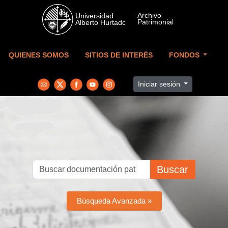
Skip to main content
QUIENES SOMOS
SITIOS DE INTERÉS
FONDOS
Iniciar sesión
Buscar
Búsqueda Avanzada »