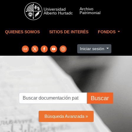
Skip to main content
QUIENES SOMOS
SITIOS DE INTERÉS
FONDOS
Iniciar sesión
Buscar
Búsqueda Avanzada »