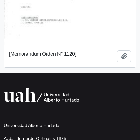
[Memorándum Órden N° 1120]
Añadi
Universidad Alberto Hurtado
Avda. Bernardo O’Higgins 1825