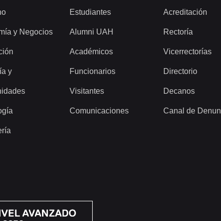
ho
Estudiantes
Acreditación
mía y Negocios
Alumni UAH
Rectoría
ción
Académicos
Vicerrectorías
ía y
Funcionarios
Directorio
idades
Visitantes
Decanos
ogía
Comunicaciones
Canal de Denun
ería