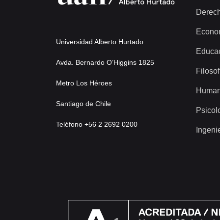
Derec
Econo
Universidad Alberto Hurtado
Educa
Avda. Bernardo O’Higgins 1825
Filosof
Metro Los Héroes
Human
Santiago de Chile
Psicol
Teléfono +56 2 2692 0200
Ingeni