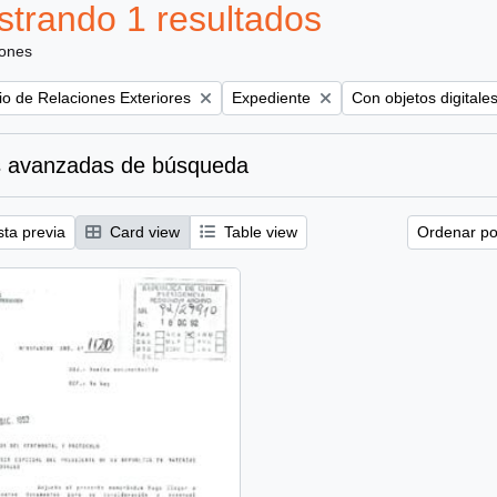
trando 1 resultados
iones
Remove filter:
Remove filter:
rio de Relaciones Exteriores
Expediente
Con objetos digitale
 avanzadas de búsqueda
sta previa
Card view
Table view
Ordenar por