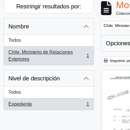
Mos
Restringir resultados por:
Colecc
Remove filter:
Nombre
Chile. Ministe
Todos
Opciones
Chile. Ministerio de Relaciones
1
, 1 resultados
Exteriores
Imprimir vi
Nivel de descripción
Todos
Expediente
1
, 1 resultados