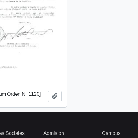
m Órden N° 1120]
Añadir al portapapeles
as Sociales
Admisión
Campus