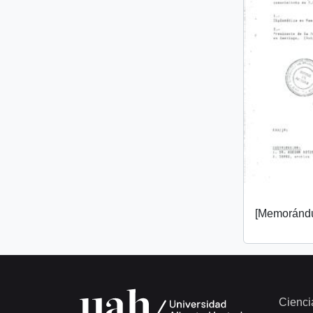
[Memorándu
Cienci