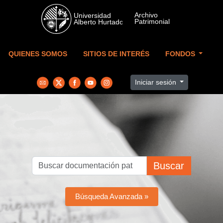
Skip to main content
QUIENES SOMOS
SITIOS DE INTERÉS
FONDOS
Iniciar sesión
Buscar
Búsqueda Avanzada »