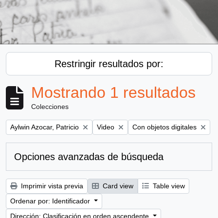
Restringir resultados por:
Mostrando 1 resultados
Colecciones
Remove filter:
Remove filter:
Remove filter:
Aylwin Azocar, Patricio
Video
Con objetos digitales
Opciones avanzadas de búsqueda
Imprimir vista previa
Card view
Table view
Ordenar por: Identificador
Dirección: Clasificación en orden ascendente