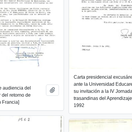
Carta presidencial excusá
ante la Universidad Educar
de audiencia del
Añadir al portapapeles
su invitación a la IV Jornad
 del retorno de
trasandinas del Aprendizaj
n Francia]
1992