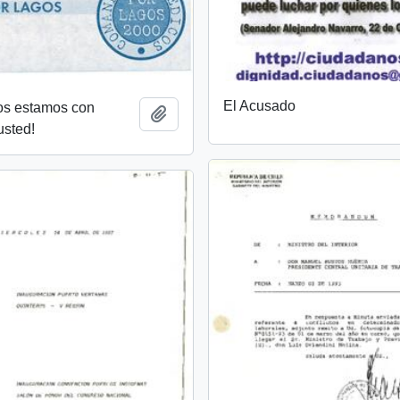
El Acusado
os estamos con
Añadir al portapapeles
usted!