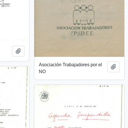
Añadir al portapapeles
Asociación Trabajadores por el
Añadi
NO