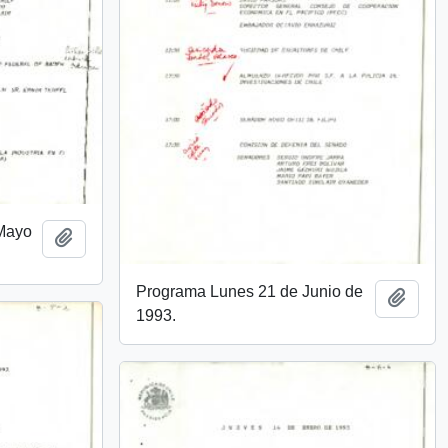
 Mayo
Añadir al portapapeles
Programa Lunes 21 de Junio de
Añadi
1993.