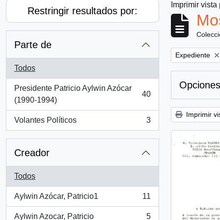
Imprimir vista
Restringir resultados por:
Mos
Colecc
Parte de
Remove filter:
Expediente
Todos
Opciones
Presidente Patricio Aylwin Azócar
40
, 40 resultados
(1990-1994)
Imprimir vi
Volantes Políticos
3
, 3 resultados
Creador
Todos
Aylwin Azócar, Patricio1
11
, 11 resultados
Aylwin Azocar, Patricio
5