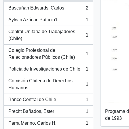
Bascuñan Edwards, Carlos
2
, 2 resultados
Aylwin Azócar, Patricio1
1
, 1 resultados
Central Unitaria de Trabajadores
1
, 1 resultados
(Chile)
Colegio Profesional de
1
, 1 resultados
Relacionadores Públicos (Chile)
Policía de Investigaciones de Chile
1
, 1 resultados
Comisión Chilena de Derechos
1
, 1 resultados
Humanos
Banco Central de Chile
1
, 1 resultados
Programa de
Precht Bañados, Ester
1
, 1 resultados
de 1993
Parra Merino, Carlos H.
1
, 1 resultados