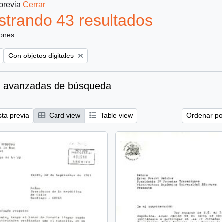
 previa
Cerrar
trando 43 resultados
iones
Remove filter:
Con objetos digitales
 avanzadas de búsqueda
sta previa
Card view
Table view
Ordenar por