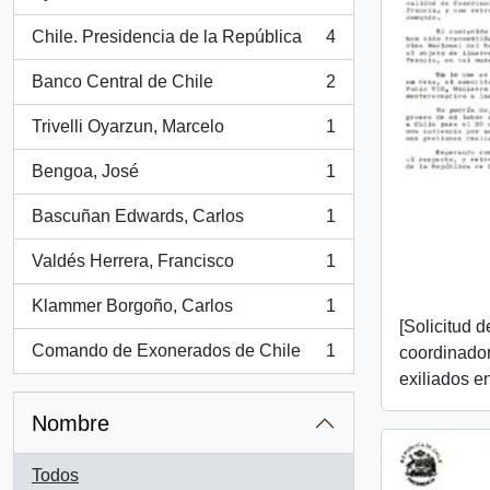
, 5 resultados
Chile. Presidencia de la República
4
, 4 resultados
Banco Central de Chile
2
, 2 resultados
Trivelli Oyarzun, Marcelo
1
, 1 resultados
Bengoa, José
1
, 1 resultados
Bascuñan Edwards, Carlos
1
, 1 resultados
Valdés Herrera, Francisco
1
, 1 resultados
Klammer Borgoño, Carlos
1
, 1 resultados
[Solicitud 
Comando de Exonerados de Chile
1
coordinador
, 1 resultados
exiliados e
Nombre
Todos