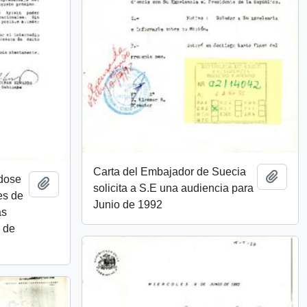
Carta del Embajador de Suecia
Añadi
ndose
Añadir al portapapeles
solicita a S.E una audiencia para
es de
Junio de 1992
as
e de