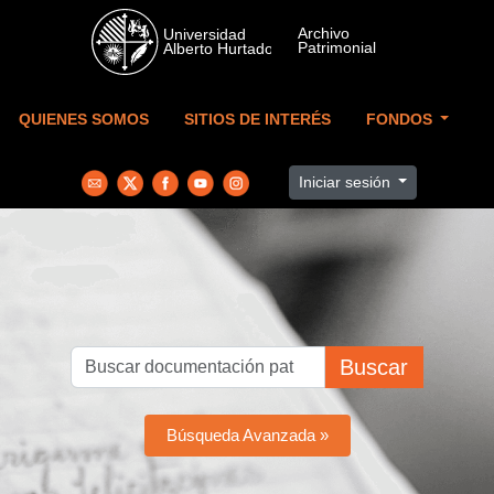
Skip to main content
QUIENES SOMOS
SITIOS DE INTERÉS
FONDOS
Iniciar sesión
Buscar
Búsqueda Avanzada »