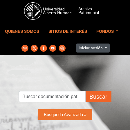
Skip to main content
QUIENES SOMOS
SITIOS DE INTERÉS
FONDOS
Iniciar sesión
Buscar
Búsqueda Avanzada »