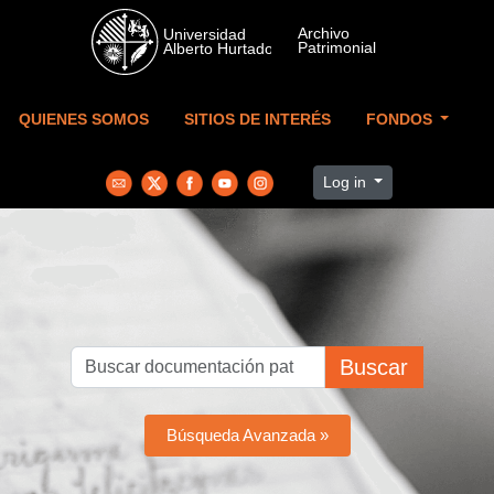
Skip to main content
QUIENES SOMOS
SITIOS DE INTERÉS
FONDOS
Log in
Buscar
Búsqueda Avanzada »