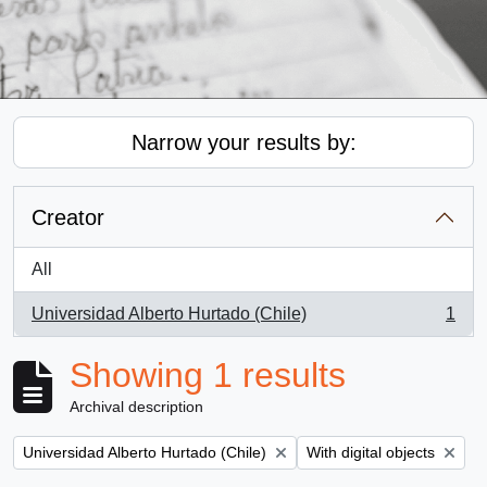
Narrow your results by:
Creator
All
Universidad Alberto Hurtado (Chile)
1
, 1 results
Showing 1 results
Archival description
Remove filter:
Remove filter:
Universidad Alberto Hurtado (Chile)
With digital objects