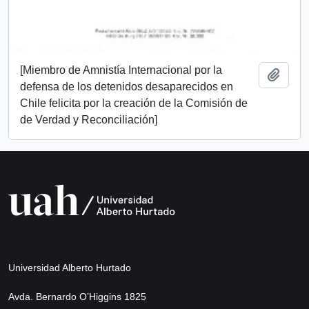
[Miembro de Amnistía Internacional por la
Add t
defensa de los detenidos desaparecidos en
Chile felicita por la creación de la Comisión de
de Verdad y Reconciliación]
Universidad Alberto Hurtado
Avda. Bernardo O’Higgins 1825