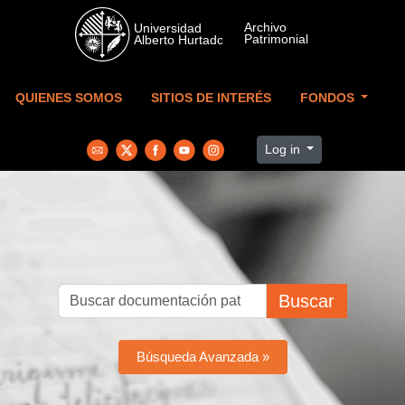
Skip to main content
QUIENES SOMOS
SITIOS DE INTERÉS
FONDOS
Log in
Buscar
Búsqueda Avanzada »