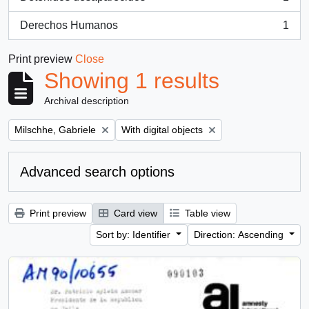
, 1 results
Derechos Humanos
1
, 1 results
Print preview
Close
Showing 1 results
Archival description
Remove filter:
Remove filter:
Milschhe, Gabriele
With digital objects
Advanced search options
Print preview
Card view
Table view
Sort by: Identifier
Direction: Ascending