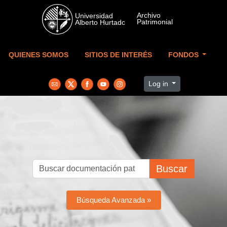
Skip to main content
QUIENES SOMOS
SITIOS DE INTERÉS
FONDOS
Log in
Buscar
Búsqueda Avanzada »