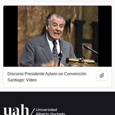
Discurso Presidente Aylwin en Convención
Add t
Santiago: Video