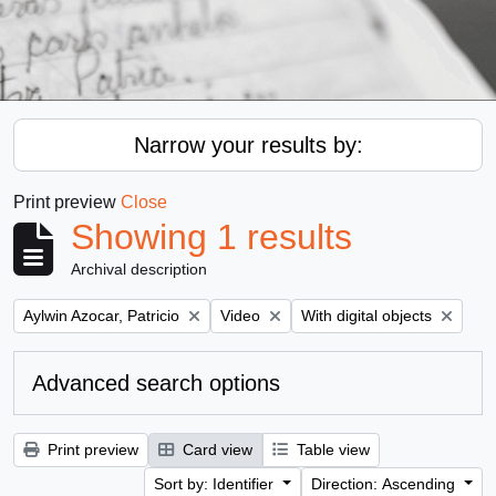
Narrow your results by:
Print preview
Close
Showing 1 results
Archival description
Remove filter:
Remove filter:
Remove filter:
Aylwin Azocar, Patricio
Video
With digital objects
Advanced search options
Print preview
Card view
Table view
Sort by: Identifier
Direction: Ascending