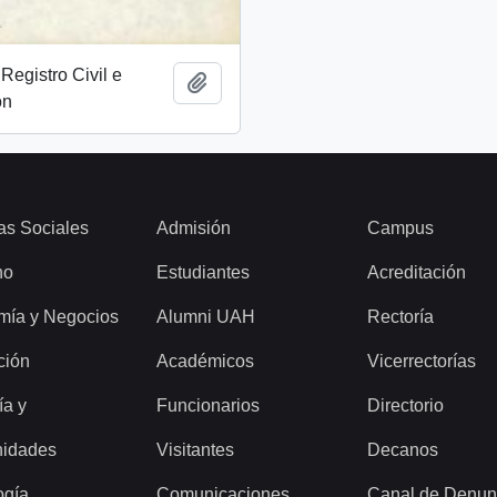
Registro Civil e
Add to clipboard
ón
as Sociales
Admisión
Campus
ho
Estudiantes
Acreditación
mía y Negocios
Alumni UAH
Rectoría
ción
Académicos
Vicerrectorías
ía y
Funcionarios
Directorio
idades
Visitantes
Decanos
ogía
Comunicaciones
Canal de Denun