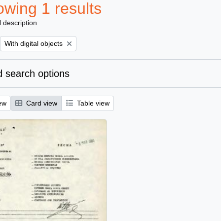
wing 1 results
l description
Remove filter:
With digital objects
 search options
ew
Card view
Table view