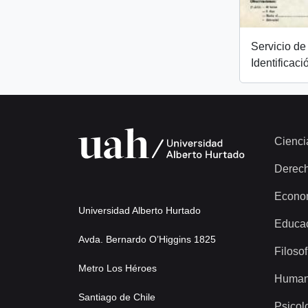
Servicio de 
Identificaci
Cienci
Derec
Econo
Universidad Alberto Hurtado
Educa
Avda. Bernardo O’Higgins 1825
Filosof
Metro Los Héroes
Human
Santiago de Chile
Psicol