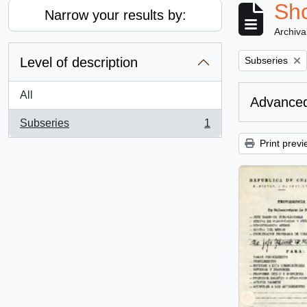
Sho
Narrow your results by:
Archiva
Remove filter:
Level of description
Subseries
All
Advanced
Subseries
1
, 1 results
Print previ