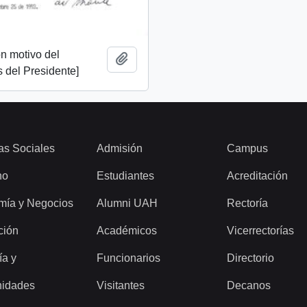
n motivo del
Add to clipboard
 del Presidente]
as Sociales
Admisión
Campus
ho
Estudiantes
Acreditación
mía y Negocios
Alumni UAH
Rectoría
ción
Académicos
Vicerrectorías
ía y
Funcionarios
Directorio
idades
Visitantes
Decanos