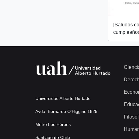
[Saludos co
cumpleaños
Cienci
Derec
Econo
Universidad Alberto Hurtado
Educa
Avda. Bernardo O’Higgins 1825
Filosof
Metro Los Héroes
Human
Santiago de Chile