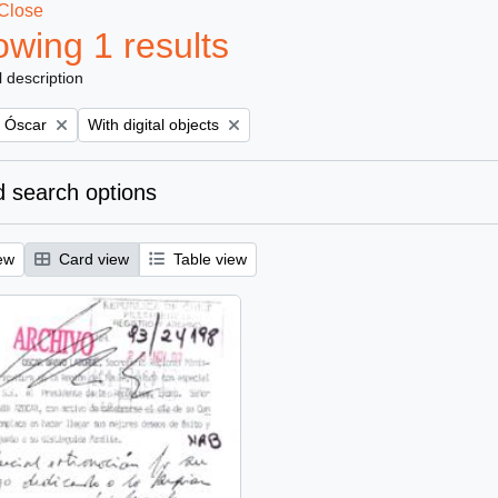
Close
wing 1 results
l description
Remove filter:
, Óscar
With digital objects
 search options
ew
Card view
Table view