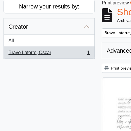
Print preview
Narrow your results by:
Sho
Archiva
Creator
Remove filter:
Bravo Latorre
All
Advanced
Bravo Latorre, Óscar
1
, 1 results
Print previ