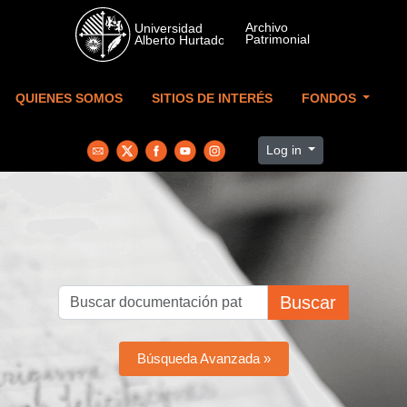
Skip to main content
QUIENES SOMOS
SITIOS DE INTERÉS
FONDOS
Log in
Buscar
Búsqueda Avanzada »