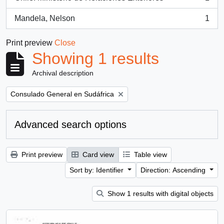
, 1 results
Mandela, Nelson
1
, 1 results
Print preview
Close
Showing 1 results
Archival description
Remove filter:
Consulado General en Sudáfrica
Advanced search options
Print preview
Card view
Table view
Sort by: Identifier
Direction: Ascending
Show 1 results with digital objects