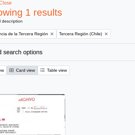
Close
wing 1 results
l description
Remove filter:
ncia de la Tercera Región
Tercera Región (Chile)
 search options
ew
Card view
Table view