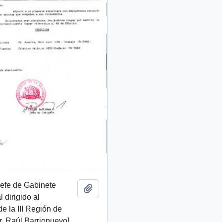
 Jefe de Gabinete
Add to clipboard
 dirigido al
de la III Región de
. Raúl Barrionuevo]