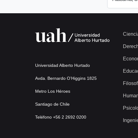
Cienci
Derec
Econo
Universidad Alberto Hurtado
Educa
Avda. Bernardo O’Higgins 1825
Filosof
Metro Los Héroes
Human
Santiago de Chile
Psicol
Teléfono +56 2 2692 0200
Ingeni