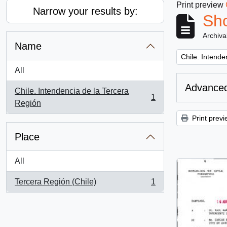
Print preview
Narrow your results by:
Sho
Archiva
Name
Remove filter:
Chile. Intende
All
Advanced
Chile. Intendencia de la Tercera
1
, 1 results
Región
Print previ
Place
All
Tercera Región (Chile)
1
, 1 results