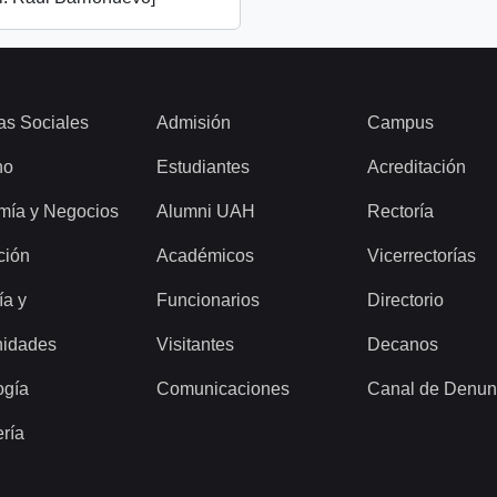
as Sociales
Admisión
Campus
ho
Estudiantes
Acreditación
mía y Negocios
Alumni UAH
Rectoría
ción
Académicos
Vicerrectorías
ía y
Funcionarios
Directorio
idades
Visitantes
Decanos
ogía
Comunicaciones
Canal de Denun
ería