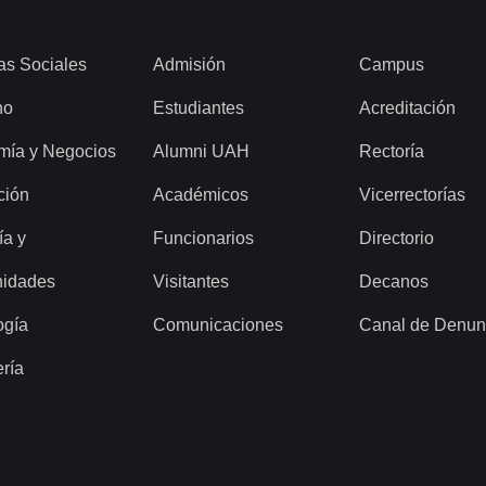
as Sociales
Admisión
Campus
ho
Estudiantes
Acreditación
mía y Negocios
Alumni UAH
Rectoría
ción
Académicos
Vicerrectorías
ía y
Funcionarios
Directorio
idades
Visitantes
Decanos
ogía
Comunicaciones
Canal de Denun
ería