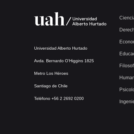
Cienci
Derec
Econo
Universidad Alberto Hurtado
Educa
Avda. Bernardo O’Higgins 1825
Filosof
Metro Los Héroes
Human
Santiago de Chile
Psicol
Teléfono +56 2 2692 0200
Ingeni