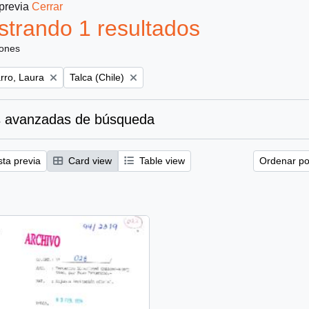
 previa
Cerrar
trando 1 resultados
iones
Remove filter:
ro, Laura
Talca (Chile)
 avanzadas de búsqueda
sta previa
Card view
Table view
Ordenar por