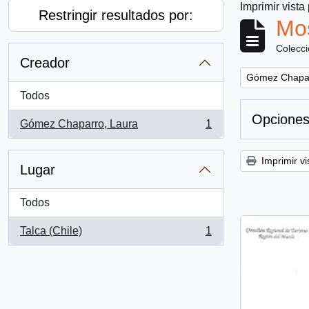
Imprimir vista
Restringir resultados por:
Mos
Colecc
Creador
Remove filter:
Gómez Chapar
Todos
Opciones
Gómez Chaparro, Laura
1
, 1 resultados
Imprimir vi
Lugar
Todos
Talca (Chile)
1
, 1 resultados