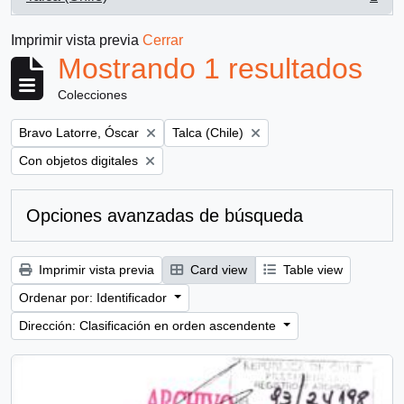
, 1 resultados
Imprimir vista previa
Cerrar
Mostrando 1 resultados
Colecciones
Remove filter:
Remove filter:
Bravo Latorre, Óscar
Talca (Chile)
Remove filter:
Con objetos digitales
Opciones avanzadas de búsqueda
Imprimir vista previa
Card view
Table view
Ordenar por: Identificador
Dirección: Clasificación en orden ascendente