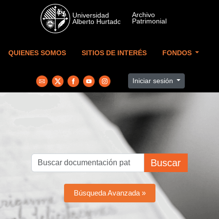
Skip to main content
QUIENES SOMOS
SITIOS DE INTERÉS
FONDOS
Iniciar sesión
Buscar
Búsqueda Avanzada »