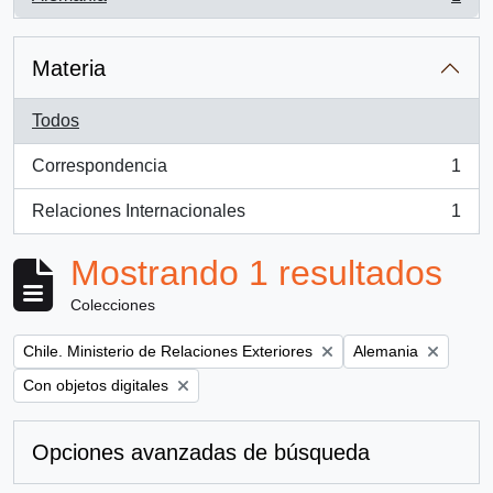
, 1 resultados
Materia
Todos
Correspondencia
1
, 1 resultados
Relaciones Internacionales
1
, 1 resultados
Mostrando 1 resultados
Colecciones
Remove filter:
Remove filter:
Chile. Ministerio de Relaciones Exteriores
Alemania
Remove filter:
Con objetos digitales
Opciones avanzadas de búsqueda