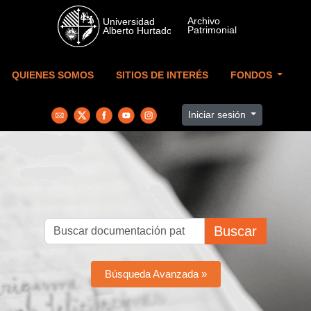
Skip to main content
QUIENES SOMOS
SITIOS DE INTERÉS
FONDOS
Iniciar sesión
Buscar
Búsqueda Avanzada »