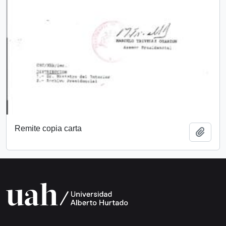
Remite copia carta
Add t