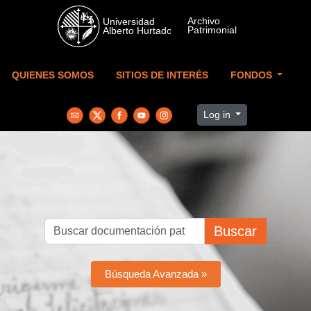
Skip to main content
QUIENES SOMOS
SITIOS DE INTERÉS
FONDOS
Log in
Buscar
Búsqueda Avanzada »