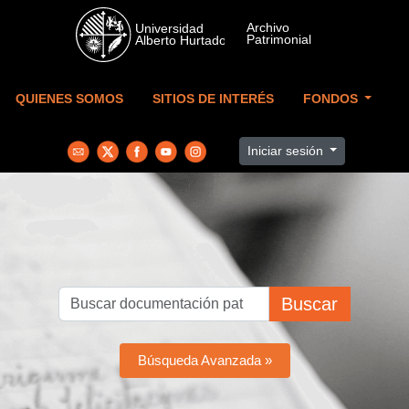
Skip to main content
QUIENES SOMOS
SITIOS DE INTERÉS
FONDOS
Iniciar sesión
Buscar
Búsqueda Avanzada »